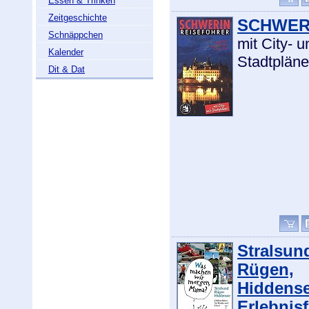
Essen & Trinken
Zeitgeschichte
SCHWER
Schnäppchen
mit City- u
Kalender
Stadtplän
Dit & Dat
Stralsun
Rügen,
Hiddense
Erlebnisf