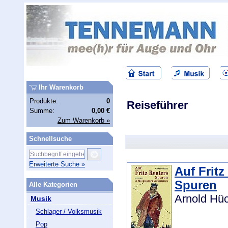
Ihr Warenkorb
Produkte:
0
Reiseführer
Summe:
0,00 €
Zum Warenkorb »
Schnellsuche
Erweiterte Suche »
Auf Fritz
Spuren
Alle Kategorien
Arnold Hüc
Musik
Schlager / Volksmusik
Pop