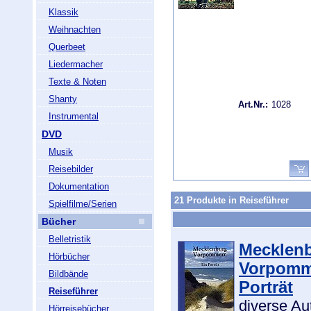
Klassik
Weihnachten
Querbeet
Liedermacher
Texte & Noten
Shanty
Art.Nr.:
1028
Instrumental
DVD
Musik
Reisebilder
Dokumentation
21 Produkte in Reiseführer
Spielfilme/Serien
Bücher
Belletristik
Mecklenb
Hörbücher
Vorpomme
Bildbände
Porträt
Reiseführer
diverse Au
Hörreisebücher