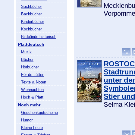
Mecklenbu
Sachbücher
Vorpomme
Backbücher
Kinderbücher
Kochbücher
Bildbände historisch
Plattdeutsch
Musik
Bücher
ROSTOCK
Hörbücher
Stadtru
För de Lütten
unter de
Texte & Noten
Symbole
Wiehnachten
Stier und
Hoch & Platt
Selma Klei
Noch mehr
Geschenkgutscheine
Humor
Kleine Leute