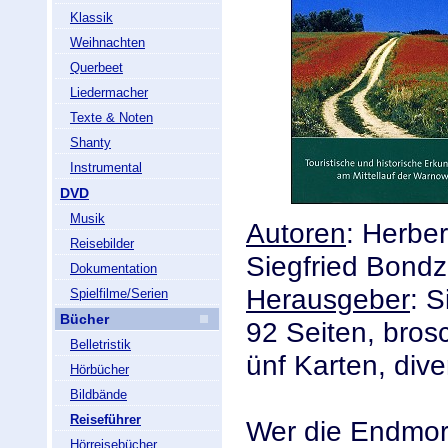
Klassik
Weihnachten
Querbeet
Liedermacher
Texte & Noten
Shanty
Instrumental
DVD
Musik
Autoren
: Herbe
Reisebilder
Siegfried Bondz
Dokumentation
Herausgeber
: S
Spielfilme/Serien
Bücher
92 Seiten, bros
Belletristik
ünf Karten, div
Hörbücher
Bildbände
Reiseführer
Wer die Endmor
Hörreisebücher