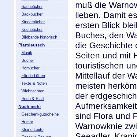
muß die Warnow
Sachbücher
lieben. Damit es
Backbücher
Kinderbücher
ersten Blick ble
Kochbücher
Buches, den Wan
Bildbände historisch
die Geschichte 
Plattdeutsch
Musik
Seiten und mit H
Bücher
touristischen u
Hörbücher
Mittellauf der 
För de Lütten
meisten herköm
Texte & Noten
Wiehnachten
der erdgeschich
Hoch & Platt
Aufmerksamkeit 
Noch mehr
sind Flora und
Geschenkgutscheine
Humor
Warnowknie zwis
Kleine Leute
Seeadler, Krani