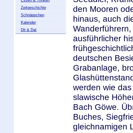
Essen & Trinken
den Mooren ode
Zeitgeschichte
Schnäppchen
hinaus, auch d
Kalender
Wanderführern,
Dit & Dat
ausführlicher his
frühgeschichtli
deutschen Besie
Grabanlage, bro
Glashüttenstan
werden wie das
slawische Höhe
Bach Göwe. Übr
Buches, Siegfri
gleichnamigen 