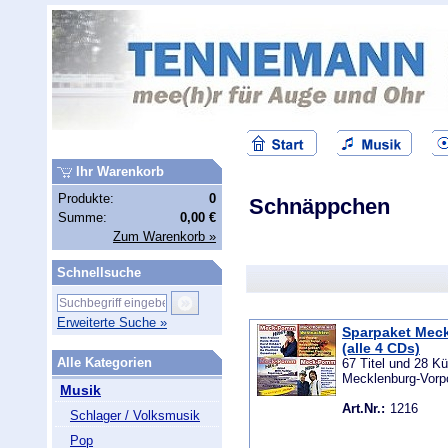
Ihr Warenkorb
Produkte:
0
Schnäppchen
Summe:
0,00 €
Zum Warenkorb »
Schnellsuche
Erweiterte Suche »
Sparpaket Mec
(alle 4 CDs)
Alle Kategorien
67 Titel und 28 Kü
Mecklenburg-Vor
Musik
Art.Nr.:
1216
Schlager / Volksmusik
Pop