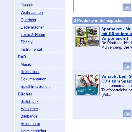
Klassik
Weihnachten
Querbeet
3 Produkte in Schnäppchen
Liedermacher
Sparpaket - Mu
mit Künstlern 
Texte & Noten
Vorpommern)
Shanty
De Plattfööt, Hei
Mühlenberg, Die W
Instrumental
DVD
Musik
Reisebilder
Vorsicht Leif–S
Dokumentation
CD’s zum Sparp
Leif Tennemann un
Spielfilme/Serien
Telefonstreiche 
Bücher
(Vol....
Belletristik
Hörbücher
Bildbände
Reiseführer
Hörreisebücher