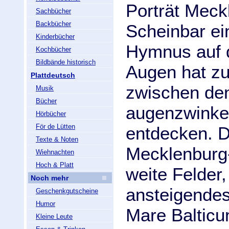
Porträt Mec
Sachbücher
Backbücher
Scheinbar ei
Kinderbücher
Hymnus auf d
Kochbücher
Bildbände historisch
Augen hat zu
Plattdeutsch
zwischen den
Musik
Bücher
augenzwinker
Hörbücher
För de Lütten
entdecken. D
Texte & Noten
Mecklenburg
Wiehnachten
Hoch & Platt
weite Felder,
Noch mehr
ansteigendes
Geschenkgutscheine
Humor
Mare Balticu
Kleine Leute