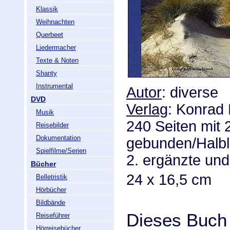
Klassik
Weihnachten
Querbeet
Liedermacher
Texte & Noten
Shanty
Instrumental
Autor
: diverse
DVD
Verlag
: Konrad 
Musik
240 Seiten mit 
Reisebilder
Dokumentation
gebunden/Halbl
Spielfilme/Serien
2. ergänzte und
Bücher
24 x 16,5 cm
Belletristik
Hörbücher
Bildbände
Dieses Buch 
Reiseführer
Hörreisebücher