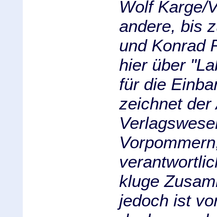
Wolf Karge/V
andere, bis 
und Konrad Re
hier über "L
für die Einb
zeichnet der
Verlagswese
Vorpommern,
verantwortli
kluge Zusam
jedoch ist vo