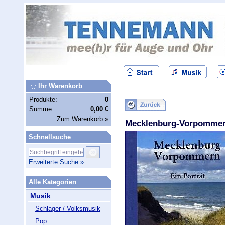
Ihr Warenkorb
Produkte:
0
Summe:
0,00 €
Zum Warenkorb »
Mecklenburg-Vorpommern 
Schnellsuche
Erweiterte Suche »
Alle Kategorien
Musik
Schlager / Volksmusik
Pop