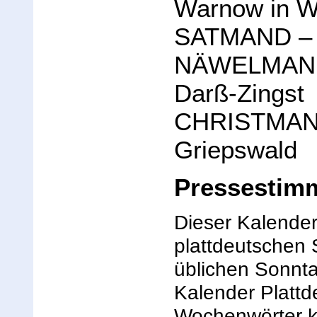
Warnow in 
SATMAND – F
NÄWELMAND –
Darß-Zingst
CHRISTMAND
Griepswald
Pressestimm
Dieser Kalender
plattdeutschen 
üblichen Sonnta
Kalender Plattd
Wochenwörter ka