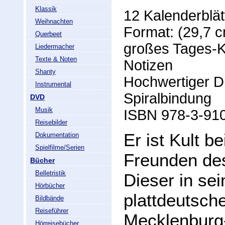
Klassik
12 Kalenderblätt
Weihnachten
Format: (29,7 c
Querbeet
großes Tages-K
Liedermacher
Texte & Noten
Notizen
Shanty
Hochwertiger Dr
Instrumental
Spiralbindung
DVD
Musik
ISBN 978-3-91
Reisebilder
Er ist Kult b
Dokumentation
Spielfilme/Serien
Freunden de
Bücher
Belletristik
Dieser in sei
Hörbücher
plattdeutsche
Bildbände
Reiseführer
Mecklenburg
Hörreisebücher