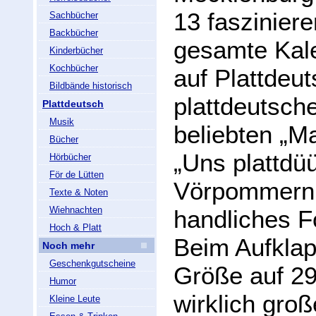
13 faszinier
Sachbücher
Backbücher
gesamte Kale
Kinderbücher
Kochbücher
auf Plattdeu
Bildbände historisch
plattdeutsch
Plattdeutsch
Musik
beliebten „M
Bücher
„Uns plattdü
Hörbücher
För de Lütten
Vörpommern 
Texte & Noten
Wiehnachten
handliches F
Hoch & Platt
Beim Aufklap
Noch mehr
Geschenkgutscheine
Größe auf 29
Humor
wirklich gro
Kleine Leute