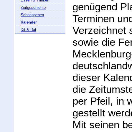
Essen & Trinken
genügend Pla
Zeitgeschichte
Schnäppchen
Terminen und
Kalender
Verzeichnet s
Dit & Dat
sowie die Fe
Mecklenburg
deutschlandw
dieser Kalend
die Zeitumst
per Pfeil, in
gestellt wer
Mit seinen 