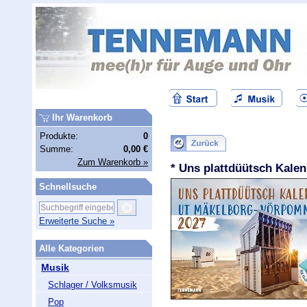
Ihr Warenkorb
Produkte:
0
Summe:
0,00 €
Zum Warenkorb »
* Uns plattdüütsch Kale
Schnellsuche
Erweiterte Suche »
Alle Kategorien
Musik
Schlager / Volksmusik
Pop