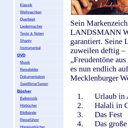
Klassik
Weihnachten
Querbeet
Sein Markenzeich
Liedermacher
LANDSMANN WOLF
Texte & Noten
garantiert. Seine 
Shanty
Instrumental
zuweilen deftig 
DVD
„Freudentöne aus 
Musik
es nun endlich au
Reisebilder
Mecklenburger We
Dokumentation
Spielfilme/Serien
Bücher
1.
Urlaub in
Belletristik
2.
Halali in 
Hörbücher
3.
Das Fest
Bildbände
Reiseführer
4.
Das große
Hörreisebücher