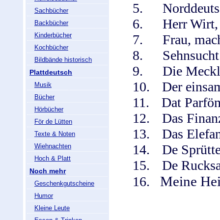
5.
Norddeuts
Sachbücher
6.
Herr Wirt,
Backbücher
Kinderbücher
7.
Frau, mach
Kochbücher
8.
Sehnsucht
Bildbände historisch
9.
Die Meckl
Plattdeutsch
10.
Der einsa
Musik
Bücher
11.
Dat Parfö
Hörbücher
12.
Das Finan
För de Lütten
13.
Das Elefa
Texte & Noten
14.
De Sprütt
Wiehnachten
Hoch & Platt
15.
De Rucksa
Noch mehr
Meine He
16.
Geschenkgutscheine
Humor
Kleine Leute