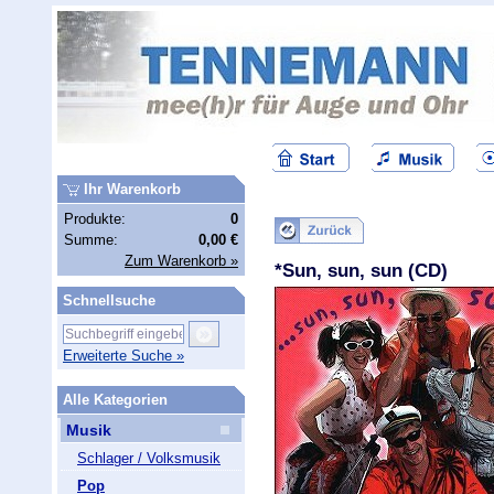
Ihr Warenkorb
Produkte:
0
Summe:
0,00 €
Zum Warenkorb »
*Sun, sun, sun (CD)
Schnellsuche
Erweiterte Suche »
Alle Kategorien
Musik
Schlager / Volksmusik
Pop