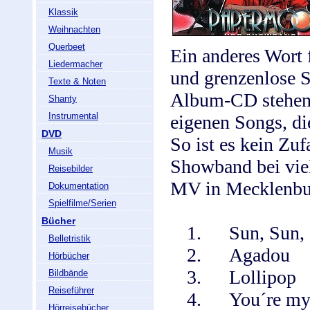
Klassik
Weihnachten
Querbeet
Ein anderes Wort 
Liedermacher
und grenzenlose S
Texte & Noten
Album-CD stehen
Shanty
Instrumental
eigenen Songs, di
DVD
So ist es kein Z
Musik
Showband bei vie
Reisebilder
MV in Mecklenbur
Dokumentation
Spielfilme/Serien
Bücher
1.
Sun, Sun,
Belletristik
2.
Agadou
Hörbücher
3.
Lollipop
Bildbände
Reiseführer
4.
You´re my
Hörreisebücher