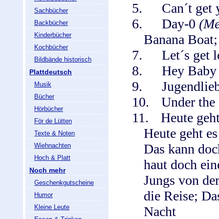
5.
Can´t get 
Sachbücher
6.
Day-0
(Me
Backbücher
Kinderbücher
Banana Boat; 
Kochbücher
7.
Let´s get 
Bildbände historisch
8.
Hey Baby
Plattdeutsch
9.
Jugendlie
Musik
Bücher
10.
Under the
Hörbücher
11.
Heute geh
För de Lütten
Heute geht es
Texte & Noten
Das kann doch
Wiehnachten
Hoch & Platt
haut doch ei
Noch mehr
Jungs von de
Geschenkgutscheine
die Reise; Da
Humor
Kleine Leute
Nacht