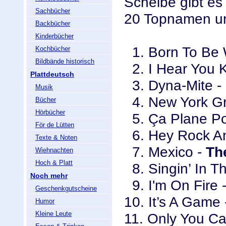
Scheibe gibt es
Sachbücher
20 Topnamen un
Backbücher
Kinderbücher
1. Born To Be 
Kochbücher
Bildbände historisch
2. I Hear You 
Plattdeutsch
3. Dyna-Mite -
Musik
4. New York G
Bücher
Hörbücher
5. Ça Plane Po
För de Lütten
6. Hey Rock An
Texte & Noten
7. Mexico -
Th
Wiehnachten
Hoch & Platt
8. Singin’ In T
Noch mehr
9. I'm On Fire 
Geschenkgutscheine
10. It’s A Game
Humor
Kleine Leute
11. Only You C