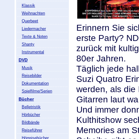
Klassik
Weihnachten
Querbeet
Erinnern Sie si
Liedermacher
erste Party? ND
Texte & Noten
Shanty
zurück mit kult
Instrumental
80er Jahren.
DVD
Täglich jede ha
Musik
Reisebilder
Suzi Quatro Eri
Dokumentation
werden, als die
Spielfilme/Serien
Gitarren laut wa
Bücher
Belletristik
Und immer donne
Hörbücher
Kulthitshow sec
Bildbände
Memories am St
Reiseführer
Hörreisebücher