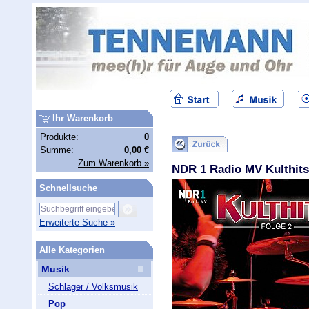
Ihr Warenkorb
Produkte:
0
Summe:
0,00 €
Zum Warenkorb »
NDR 1 Radio MV Kulthits
Schnellsuche
Erweiterte Suche »
Alle Kategorien
Musik
Schlager / Volksmusik
Pop