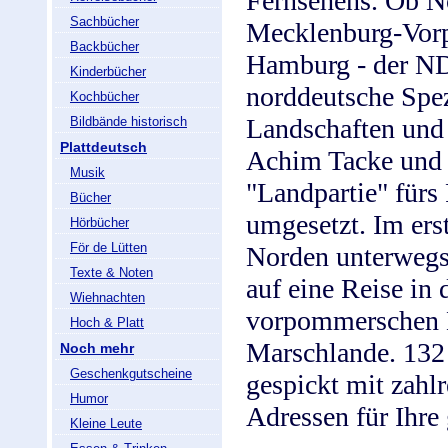
Fernsehens. Ob No
Sachbücher
Mecklenburg-Vorp
Backbücher
Hamburg - der ND
Kinderbücher
norddeutsche Spez
Kochbücher
Landschaften und
Bildbände historisch
Plattdeutsch
Achim Tacke und 
Musik
"Landpartie" fürs
Bücher
umgesetzt. Im ers
Hörbücher
För de Lütten
Norden unterwegs
Texte & Noten
auf eine Reise in 
Wiehnachten
vorpommerschen B
Hoch & Platt
Marschlande. 132 
Noch mehr
Geschenkgutscheine
gespickt mit zahl
Humor
Adressen für Ihre
Kleine Leute