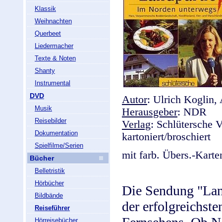
Klassik
Weihnachten
Querbeet
Liedermacher
Texte & Noten
Shanty
Instrumental
DVD
Autor
: Ulrich Koglin,
Musik
Herausgeber
: NDR
Reisebilder
Verlag
: Schlütersche V
Dokumentation
kartoniert/broschiert
Spielfilme/Serien
mit farb. Übers.-Karte
Bücher
Belletristik
Hörbücher
Die Sendung "Land
Bildbände
der erfolgreichst
Reiseführer
Hörreisebücher