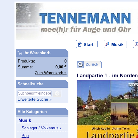
Ihr Warenkorb
Produkte:
0
Summe:
0,00 €
Zum Warenkorb »
Landpartie 1 - im Norde
Schnellsuche
Erweiterte Suche »
Alle Kategorien
Musik
Schlager / Volksmusik
Pop