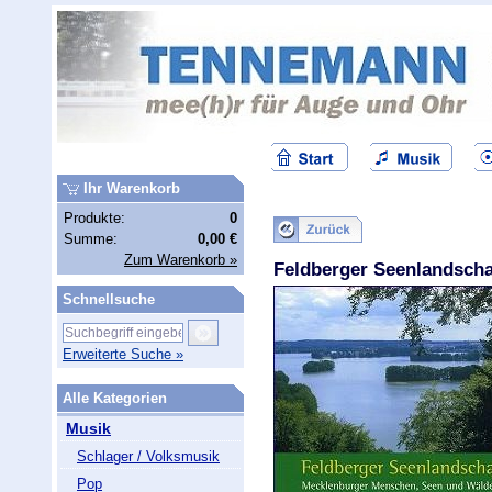
Ihr Warenkorb
Produkte:
0
Summe:
0,00 €
Zum Warenkorb »
Feldberger Seenlandscha
Schnellsuche
Erweiterte Suche »
Alle Kategorien
Musik
Schlager / Volksmusik
Pop