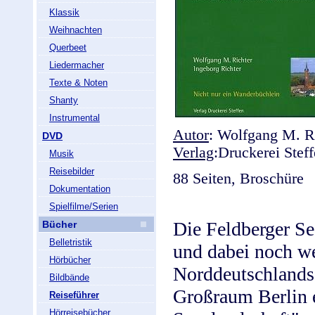
Klassik
Weihnachten
Querbeet
Liedermacher
Texte & Noten
Shanty
Instrumental
Autor
: Wolfgang M. Ri
DVD
Verlag
:Druckerei Stef
Musik
Reisebilder
88 Seiten, Broschüre
Dokumentation
Spielfilme/Serien
Die Feldberger See
Bücher
Belletristik
und dabei noch w
Hörbücher
Norddeutschlands.
Bildbände
Großraum Berlin e
Reiseführer
Hörreisebücher