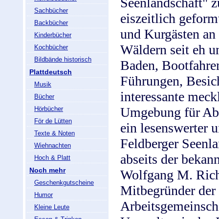
Seenlandschaft" z
Sachbücher
eiszeitlich gefor
Backbücher
und Kurgästen an 
Kinderbücher
Wäldern seit eh 
Kochbücher
Bildbände historisch
Baden, Bootfahre
Plattdeutsch
Führungen, Besic
Musik
interessante meck
Bücher
Umgebung für Abw
Hörbücher
För de Lütten
ein lesenswerter u
Texte & Noten
Feldberger Seenla
Wiehnachten
abseits der bekan
Hoch & Platt
Noch mehr
Wolfgang M. Richt
Geschenkgutscheine
Mitbegründer der
Humor
Arbeitsgemeinsch
Kleine Leute