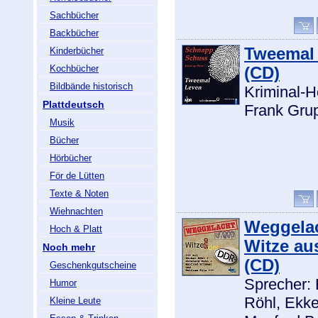
Sachbücher
Backbücher
Tweemal
Kinderbücher
Kochbücher
(CD)
Bildbände historisch
Kriminal-H
Plattdeutsch
Frank Gru
Musik
Bücher
Hörbücher
För de Lütten
Texte & Noten
Wiehnachten
Weggelac
Hoch & Platt
Witze au
Noch mehr
(CD)
Geschenkgutscheine
Sprecher: 
Humor
Röhl, Ekk
Kleine Leute