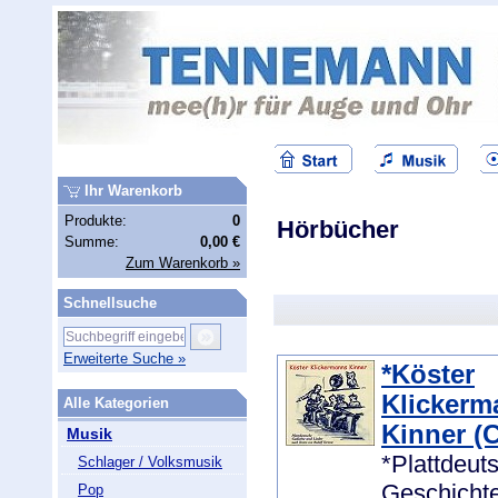
Ihr Warenkorb
Produkte:
0
Hörbücher
Summe:
0,00 €
Zum Warenkorb »
Schnellsuche
Erweiterte Suche »
*Köster
Klickerm
Alle Kategorien
Kinner (
Musik
*Plattdeut
Schlager / Volksmusik
Geschichte
Pop