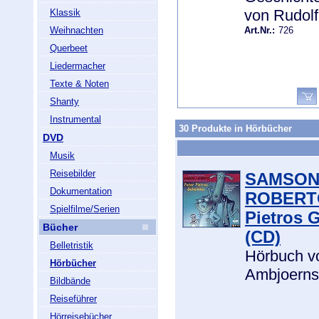
von Rudol
Klassik
Weihnachten
Art.Nr.:
726
Querbeet
Liedermacher
Texte & Noten
Shanty
Instrumental
30 Produkte in Hörbücher
DVD
Musik
Reisebilder
SAMSON
Dokumentation
ROBERTO
Spielfilme/Serien
Pietros 
Bücher
(CD)
Belletristik
Hörbuch v
Hörbücher
Ambjoern
Bildbände
Reiseführer
Hörreisebücher