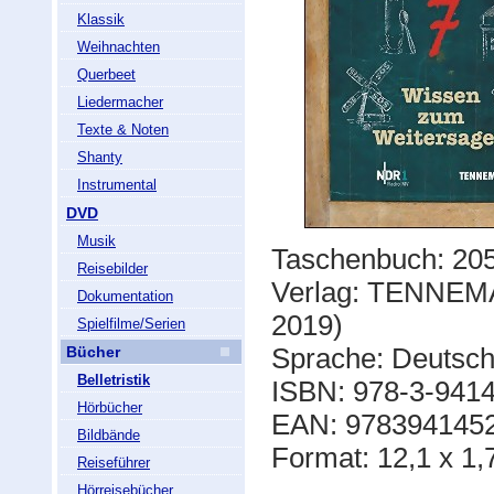
Klassik
Weihnachten
Querbeet
Liedermacher
Texte & Noten
Shanty
Instrumental
DVD
Musik
Taschenbuch: 20
Reisebilder
Verlag: TENNEMA
Dokumentation
2019)
Spielfilme/Serien
Sprache: Deutsc
Bücher
Belletristik
ISBN: 978-3-941
Hörbücher
EAN: 978394145
Bildbände
Format: 12,1 x 1,
Reiseführer
Hörreisebücher