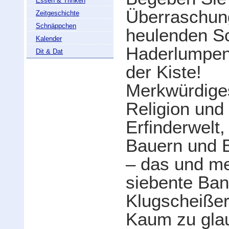
Essen & Trinken
Überraschun
Zeitgeschichte
Schnäppchen
heulenden Sc
Kalender
Haderlumpen 
Dit & Dat
der Kiste!
Merkwürdige
Religion und
Erfinderwel
Bauern und B
– das und meh
siebente Ban
Klugscheiße
Kaum zu glau