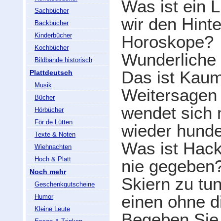
Was ist ein
Sachbücher
wir den Hint
Backbücher
Kinderbücher
Horoskope?
Kochbücher
Wunderliche 
Bildbände historisch
Das ist Kau
Plattdeutsch
Musik
Weitersagen
Bücher
wendet sich 
Hörbücher
För de Lütten
wieder hund
Texte & Noten
Was ist Hack
Wiehnachten
Hoch & Platt
nie gegeben
Noch mehr
Skiern zu tu
Geschenkgutscheine
einen ohne d
Humor
Kleine Leute
Begeben Sie 