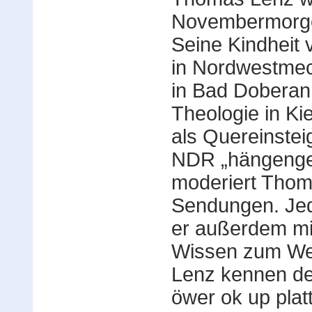
Novembermorge
Seine Kindheit 
in Nordwestmeck
in Bad Doberan 
Theologie in Ki
als Quereinste
NDR „hängenge
moderiert Thom
Sendungen. Jed
er außerdem mi
Wissen zum Wei
Lenz kennen d
öwer ok up plat